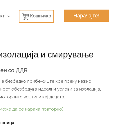
Нарачајте!
кт
Кошничка
изолација и смирување
ден
со ДДВ
 е безбедно прибежиште кое преку нежно
ност обезбедува идеални услови за изолација,
моторните вештини кај децата.
 (може да се нарача повторно)
ошница