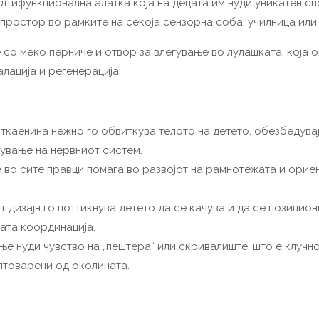
лтифункционална алатка која на децата им нуди уникатен сп
простор во рамките на секоја сензорна соба, училница или
 со меко перниче и отвор за влегување во лулашката, која 
лација и регенерација.
каенина нежно го обвиткува телото на детето, обезбедувај
рување на нервниот систем.
во сите правци помага во развојот на рамнотежата и ориен
 дизајн го поттикнува детето да се качува и да се позицион
ата координација.
ње нуди чувство на „пештера“ или скривалиште, што е клуч
птоварени од околината.