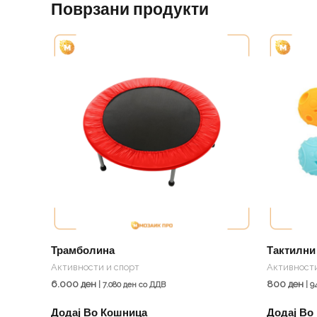
Поврзани продукти
Трамболина
Тактилни
Активности и спорт
Активности
6.000
ден
800
ден
|
7.080
ден
со ДДВ
|
9
Додај Во Кошница
Додај Во