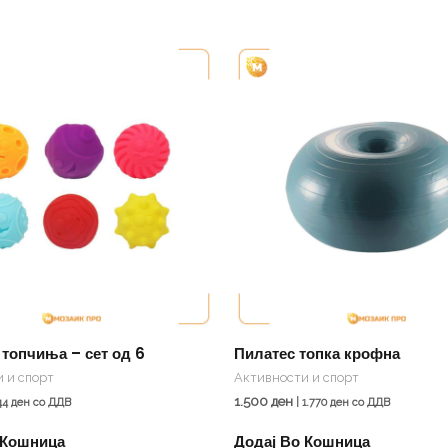
 топчиња – сет од 6
Пилатес топка крофна
 и спорт
Активности и спорт
1.500
ден
44
ден
со ДДВ
|
1.770
ден
со ДДВ
 Кошница
Додај Во Кошница