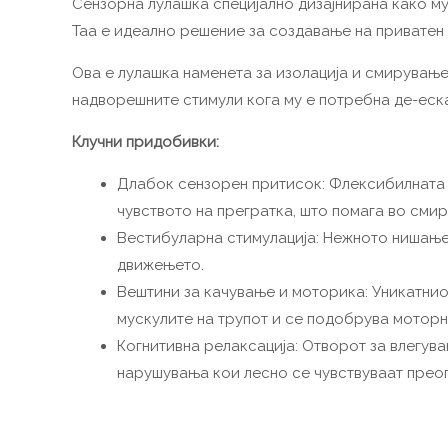
Сензорна лулашка специјално дизајнирана како му
Таа е идеално решение за создавање на приватен 
Ова е лулашка наменета за изолација и смирување
надворешните стимули кога му е потребна де-еска
Клучни придобивки:
Длабок сензорен притисок: Флексибилната т
чувството на прегратка, што помага во сми
Вестибуларна стимулација: Нежното нишање 
движењето.
Вештини за качување и моторика: Уникатниот
мускулите на трупот и се подобрува моторн
Когнитивна релаксација: Отворот за влегува
нарушувања кои лесно се чувствуваат прео