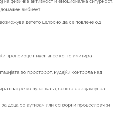
ој на физичка активност и емоционална сигурност.
 домашен амбиент.
овозможува детето целосно да се повлече од
ќи проприоцептивен внес кој го имитира
тацијата во просторот, нудејќи контрола над
ира внатре во лулашката, со што се зајакнуваат
но за деца со аутизам или сензорни процесирачки