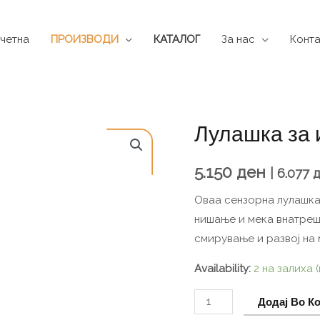
четна
ПРОИЗВОДИ
КАТАЛОГ
За нас
Конта
Лулашка за 
Лулашка
за
изолација
5.150
ден
|
6.077
и
Оваа сензорна лулашка
смирување
нишање и мека внатреш
количина
смирување и развој на 
Availability:
2 на залиха
Додај Во К