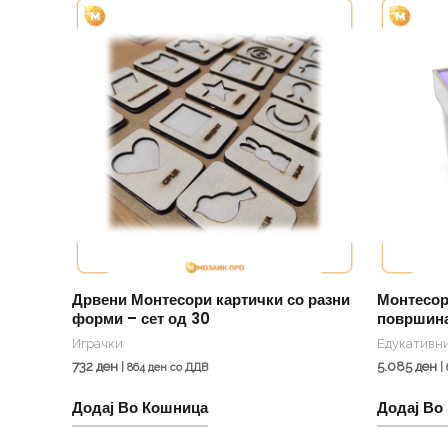
Дрвени Монтесори картички со разни
Монтесор
форми – сет од 30
површин
Играчки
Едукативни
732
ден
5.085
ден
|
864
ден
со ДДВ
|
Додај Во Кошница
Додај Во