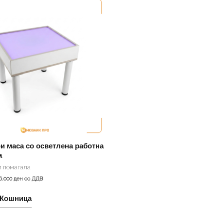
и маса со осветлена работна
а
 помагала
6.000
ден
со ДДВ
 Кошница