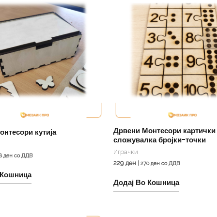
Дрвени Монтесори картички
онтесори кутија
сложувалка бројки-точки
Играчки
8
ден
со ДДВ
229
ден
|
270
ден
со ДДВ
 Кошница
Додај Во Кошница