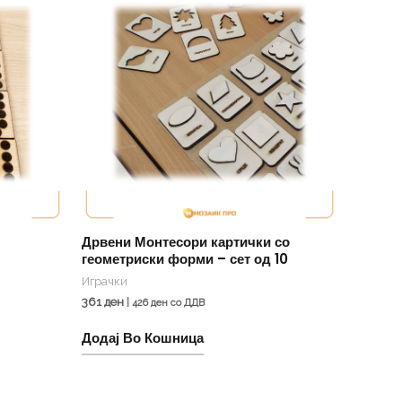
Дрвени Монтесори картички со
геометриски форми – сет од 10
Играчки
361
ден
|
426
ден
со ДДВ
Додај Во Кошница