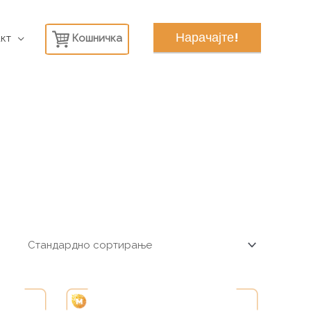
Нарачајте!
кт
Кошничка