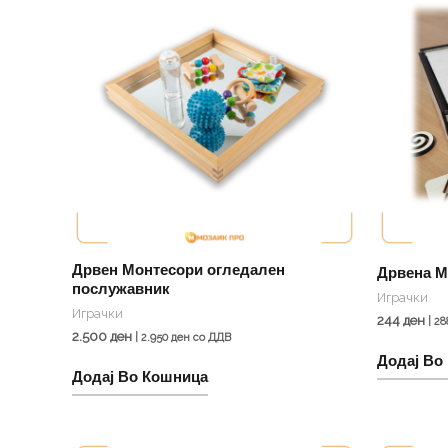
Дрвен Монтесори огледален
Дрвена М
послужавник
Играчки
Играчки
244
ден
|
28
2.500
ден
|
2.950
ден
со ДДВ
Додај Во
Додај Во Кошница