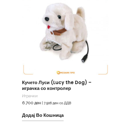
Кучето Луси (Lucy the Dog) –
играчка со контролер
Играчки
6.700
ден
|
7.906
ден
со ДДВ
Додај Во Кошница