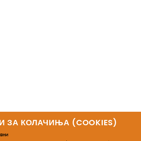
И ЗА КОЛАЧИЊА (COOKIES)​
ивни