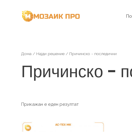
Skip
to
По
content
Дома
/
Најди решение
/ Причинско - последични
Причинско - 
Прикажан е еден резултат