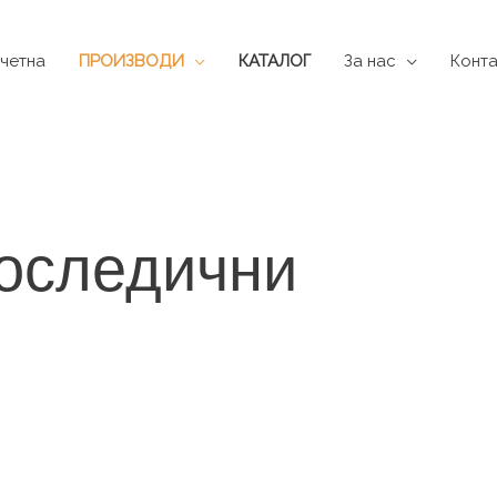
четна
ПРОИЗВОДИ
КАТАЛОГ
За нас
Конта
последични