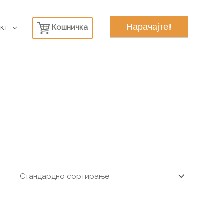
Нарачајте!
кт
Кошничка