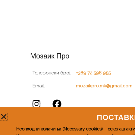
Мозаик Про
Телефонски број:
+389 72 598 955
Email:
mozaikpro.mk@gmail.com
ПОСТАВК
Неопходни колачиња (Necessary cookies) – секогаш акт