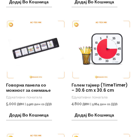
Додај Во Кошница
Додај Во Кошница
Говорна панела со
Голем тајмер (TimeTimer)
можност за снимање
– 30.6 cm x 30.6 cm
Едукативни помагала
Едукативни помагала
5.000
ден
4.800
ден
|
5.900
ден
со ДДВ
|
5.664
ден
со ДДВ
Додај Во Кошница
Додај Во Кошница