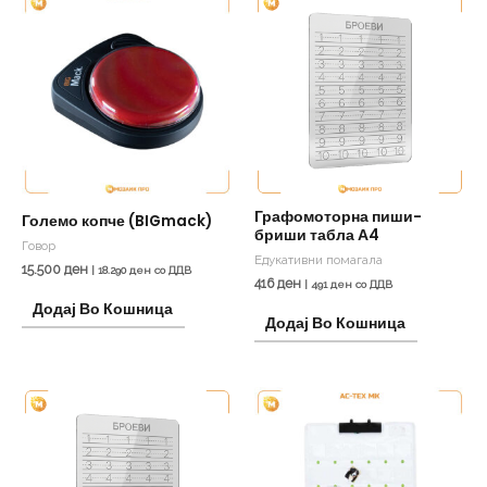
Графомоторна пиши-
Големо копче (BIGmack)
бриши табла А4
Говор
Едукативни помагала
15.500
ден
|
18.290
ден
со ДДВ
416
ден
|
491
ден
со ДДВ
Додај Во Кошница
Додај Во Кошница