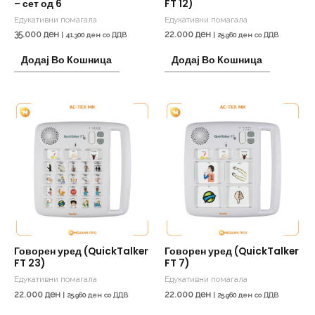
– сет од 6
FT 12)
Едукативни помагала
Едукативни помагала
35.000
ден
22.000
ден
|
41.300
ден
со ДДВ
|
25.960
ден
со ДДВ
Додај Во Кошница
Додај Во Кошница
Говорен уред (QuickTalker
Говорен уред (QuickTalker
FT 23)
FT 7)
Едукативни помагала
Едукативни помагала
22.000
ден
22.000
ден
|
25.960
ден
со ДДВ
|
25.960
ден
со ДДВ