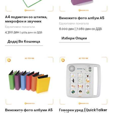
options
may
be
А4 подметач со штипка,
Виножито фото албум А5
микрофон и звучник
chosen
Едукативни помагала
Едукативни помагала
on
6.000
ден
|
7.080
ден
со ДДВ
4.300
ден
|
5.074
ден
со ДДВ
the
Избери Опции
Додај Во Кошница
product
page
Виножито фото албуми А5
Говорен уред (QuickTalker