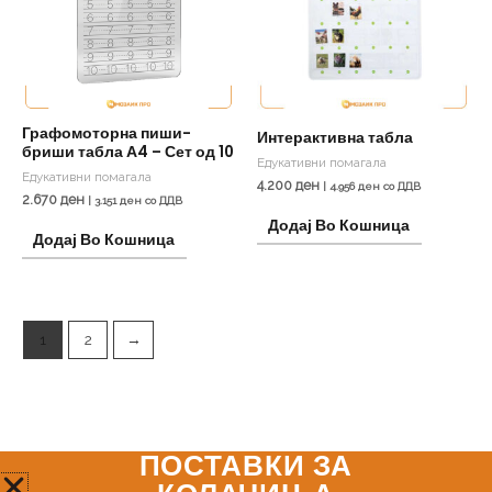
Графомоторна пиши-
Интерактивна табла
бриши табла А4 – Сет од 10
Едукативни помагала
Едукативни помагала
4.200
ден
|
4.956
ден
со ДДВ
2.670
ден
|
3.151
ден
со ДДВ
Додај Во Кошница
Додај Во Кошница
1
2
→
ПОСТАВКИ ЗА
Мозаик Про