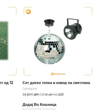
т од 12
Сет диско топка и извор на светлина
Сензорни
14.500
ден
|
17.110
ден
со ДДВ
Додај Во Кошница