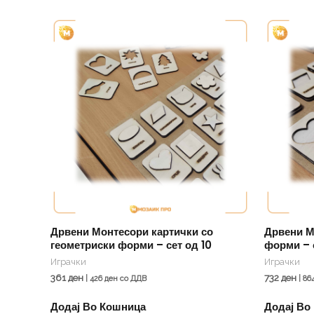
Дрвени Монтесори картички со
Дрвени М
геометриски форми – сет од 10
форми – 
Играчки
Играчки
361
ден
732
ден
|
426
ден
со ДДВ
|
86
Додај Во Кошница
Додај Во