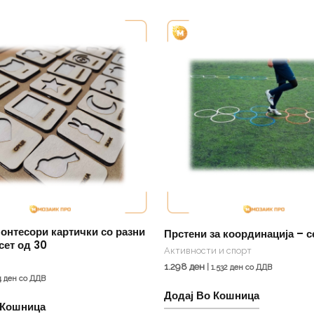
онтесори картички со разни
Прстени за координација – се
сет од 30
Активности и спорт
1.298
ден
|
1.532
ден
со ДДВ
4
ден
со ДДВ
Додај Во Кошница
 Кошница