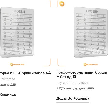
Графомоторна пиши-бриши 
орна пиши-бриши табла А4
– Сет од 10
 помагала
Едукативни помагала
1
ден
со ДДВ
2.670
ден
|
3.151
ден
со ДДВ
 Кошница
Додај Во Кошница