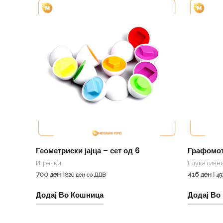
Геометриски јајца – сет од 6
Графомот
Играчки
Едукативни
700
ден
416
ден
|
826
ден
со ДДВ
|
49
Додај Во Кошница
Додај Во