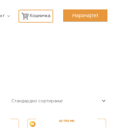
Нарачајте!
кт
Кошничка