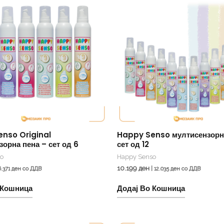
nso Original
Happy Senso мултисензорн
орна пена – сет од 6
сет од 12
o
Happy Senso
10.199
ден
6.371
ден
со ДДВ
|
12.035
ден
со ДДВ
 Кошница
Додај Во Кошница