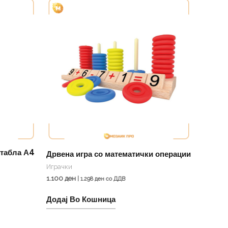
табла А4
Дрвена игра со математички операции
Играчки
1.100
ден
|
1.298
ден
со ДДВ
Додај Во Кошница