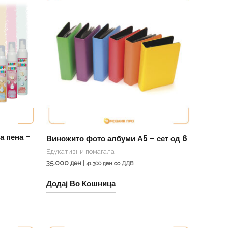
а пена –
Виножито фото албуми А5 – сет од 6
Едукативни помагала
35.000
ден
|
41.300
ден
со ДДВ
Додај Во Кошница