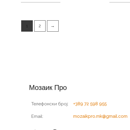
1
2
→
Мозаик Про
Телефонски број:
+389 72 598 955
Email:
mozaikpro.mk@gmail.com