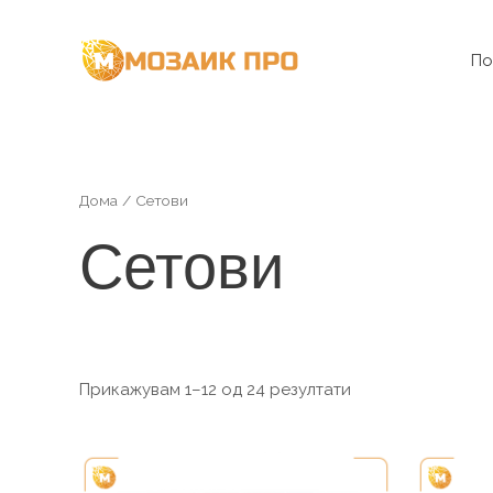
Skip
to
По
content
Дома
/ Сетови
Сетови
Прикажувам 1–12 од 24 резултати