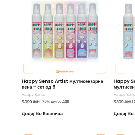
Happy Senso Artist мултисензорна
Happy Se
пена – сет од 6
мултисенз
Happy Senso
Happy Sens
5.999
ден
5.399
ден
|
7.079
ден
со ДДВ
|
Додај Во Кошница
Додај Во