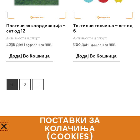
Прстени за координација –
Тактилни топчиња – сет од
сет од 12
6
Активности и спорт
Активности и спорт
1.298
ден
800
ден
|
1.532
ден
со ДДВ
|
944
ден
со ДДВ
Додај Во Кошница
Додај Во Кошница
1
2
→
ПОСТАВКИ ЗА
Мозаик Про
КОЛАЧИЊА
(COOKIES)​