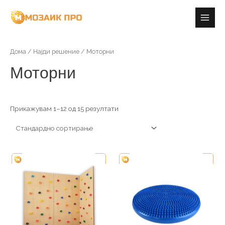
Skip
Main
to
Men
content
Дома
/
Најди решение
/ Моторни
Моторни
Прикажувам 1–12 од 15 резултати