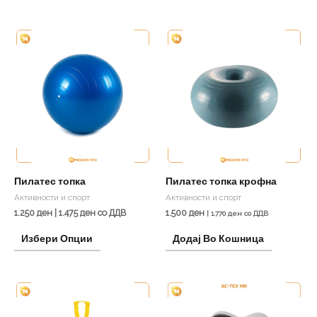
This
product
has
multiple
variants.
The
options
may
be
Пилатес топка
Пилатес топка крофна
chosen
Активности и спорт
Активности и спорт
on
1.250
ден
|
1.475
ден
со ДДВ
1.500
ден
|
1.770
ден
со ДДВ
the
Избери Опции
Додај Во Кошница
product
page
This
product