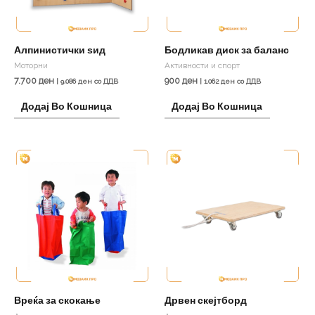
Алпинистички ѕид
Бодликав диск за баланс
Моторни
Активности и спорт
7.700
ден
900
ден
|
9.086
ден
со ДДВ
|
1.062
ден
со ДДВ
Додај Во Кошница
Додај Во Кошница
Вреќа за скокање
Дрвен скејтборд