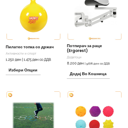
has
multiple
variants.
The
options
may
be
Потпирач за раце
Пилатес топка со држач
(Ergorest)
chosen
Активности и спорт
Додатоци
on
1.250
ден
|
1.475
ден
со ДДВ
8.200
ден
|
9.676
ден
со ДДВ
the
Избери Опции
Додај Во Кошница
product
page