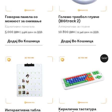
Говорна панела со
Големо трекбол глувче
можност за снимање
(BIGtrack 2)
Едукативни помагала
Алтернативи за глувче
5.000
ден
10.800
ден
|
5.900
ден
со ДДВ
|
11.340
ден
со ДДВ
Додај Во Кошница
Додај Во Кошница
Original
Current
Sale!
price
price
was:
is:
12.000 ден.
10.710 ден.
Кирилична тастатура
Интерактивна табла