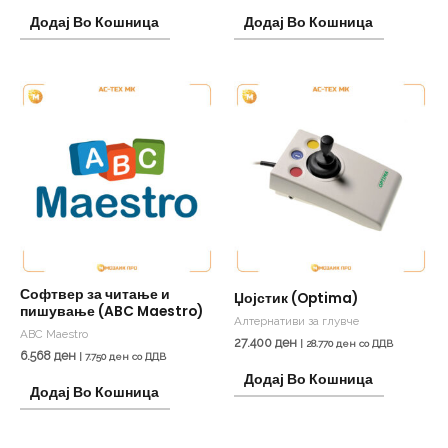
Додај Во Кошница
Додај Во Кошница
Софтвер за читање и
Џојстик (Optima)
пишување (ABC Maestro)
Алтернативи за глувче
ABC Maestro
27.400
ден
|
28.770
ден
со ДДВ
6.568
ден
|
7.750
ден
со ДДВ
Додај Во Кошница
Додај Во Кошница