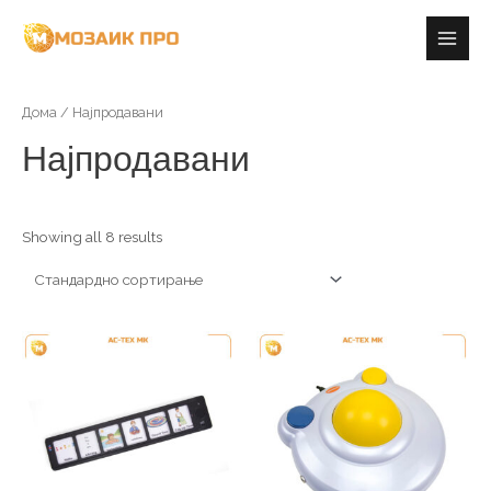
Skip
Main
to
Men
content
Дома
/ Најпродавани
Најпродавани
Showing all 8 results