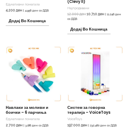
(Clevy II)
Едукативни помагала
Најпродавани
4.200
ден
|
4.956
ден
со ДДВ
12.000
ден
10.710
ден
|
11.246
ден
со ДДВ
Додај Во Кошница
Додај Во Кошница
Навлаки за моливи и
Систем за говорна
боички – 6 парчиња
терапија – VoiceToys
Едукативни помагала
VoiceToys
2.700
ден
197.000
ден
|
3.186
ден
со ДДВ
|
232.460
ден
со ДДВ