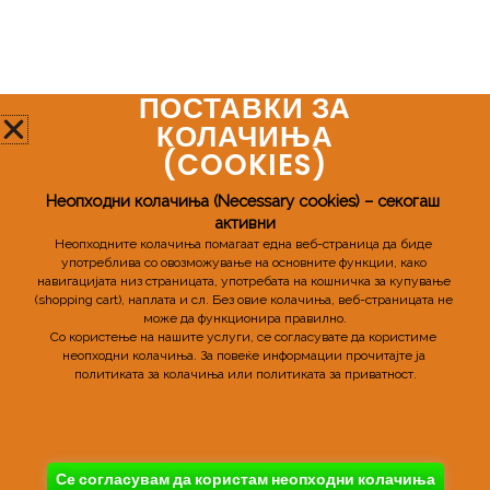
ПОСТАВКИ ЗА
Мозаик Про
КОЛАЧИЊА
(COOKIES)​
Телефонски број:
+389 72 598 955
Неопходни колачиња (Necessary cookies) – секогаш 
активни
Email:
mozaikpro.mk@gmail.com
Неопходните колачиња помагаат една веб-страница да биде 
употреблива со овозможување на основните функции, како 
навигацијата низ страницата, употребата на кошничка за купување 
(shopping cart), наплата и сл. 
Без овие колачиња, веб-страницата не 
може да функционира правилно.
Со користење на нашите услуги, се согласувате да користиме 
неопходни колачиња. 
За повеќе информации прочитајте ја 
политиката за колачиња или политиката за приватност.
Copyright © 2026 MozaikPro
Powered By MozaikPro
Се согласувам да користам неопходни колачиња