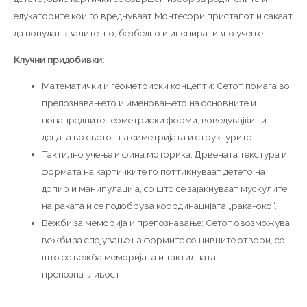
едукаторите кои го вреднуваат Монтесори пристапот и сакаат
да понудат квалитетно, безбедно и инспиративно учење.
Клучни придобивки:
Математички и геометриски концепти: Сетот помага во
препознавањето и именовањето на основните и
понапредните геометриски форми, воведувајќи ги
децата во светот на симетријата и структурите.
Тактилно учење и фина моторика: Дрвената текстура и
формата на картичките го поттикнуваат детето на
допир и манипулација, со што се зајакнуваат мускулите
на раката и се подобрува координацијата „рака-око“.
Вежби за меморија и препознавање: Сетот овозможува
вежби за спојување на формите со нивните отвори, со
што се вежба меморијата и тактилната
препознатливост.