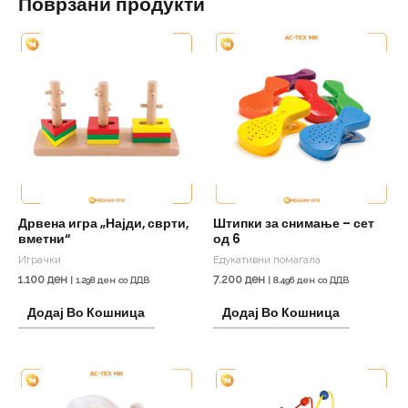
Поврзани продукти
Дрвена игра „Најди, сврти,
Штипки за снимање – сет
вметни“
од 6
Играчки
Едукативни помагала
1.100
ден
7.200
ден
|
1.298
ден
со ДДВ
|
8.496
ден
со ДДВ
Додај Во Кошница
Додај Во Кошница