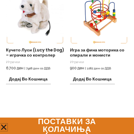
Кучето Луси (Lucy the Dog)
Игра за фина моторика со
– играчка со контролер
спирали и монисти
Играчки
Играчки
6.700
ден
900
ден
|
7.906
ден
со ДДВ
|
1.062
ден
со ДДВ
Додај Во Кошница
Додај Во Кошница
ПОСТАВКИ ЗА
Мозаик Про
КОЛАЧИЊА