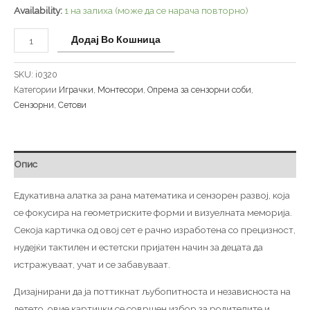
Availability:
1 на залиха (може да се нарача повторно)
Додај Во Кошница
SKU:
i0320
Категории
Играчки
,
Монтесори
,
Опрема за сензорни соби
,
Сензорни
,
Сетови
Опис
Едукативна алатка за рана математика и сензорен развој, која
се фокусира на геометриските форми и визуелната меморија.
Секоја картичка од овој сет е рачно изработена со прецизност,
нудејќи тактилен и естетски пријатен начин за децата да
истражуваат, учат и се забавуваат.
Дизајнирани да ја поттикнат љубопитноста и независноста на
детето, овие картички се совршен избор за родителите и