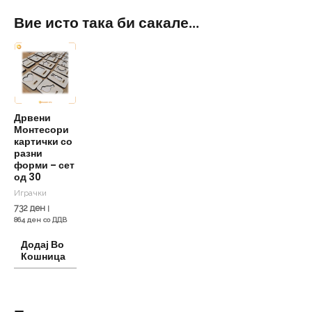
Вие исто така би сакале…
Дрвени
Монтесори
картички со
разни
форми – сет
од 30
Играчки
732
ден
|
864
ден
со ДДВ
Додај Во
Кошница