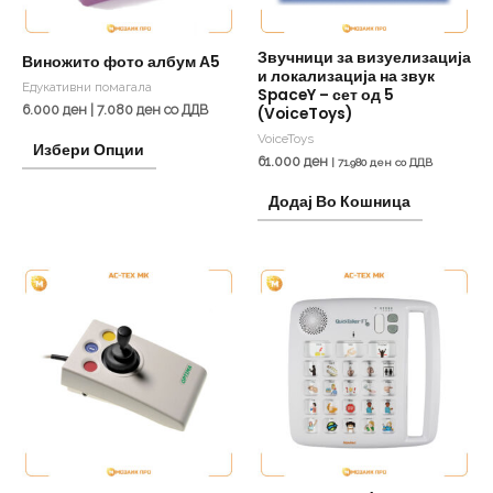
may
be
Звучници за визуелизација
Виножито фото албум А5
и локализација на звук
chosen
Едукативни помагала
SpaceY – сет од 5
on
6.000
ден
|
7.080
ден
со ДДВ
(VoiceToys)
the
VoiceToys
Избери Опции
61.000
ден
product
|
71.980
ден
со ДДВ
page
Додај Во Кошница