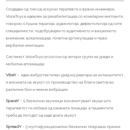
Создаден од тим од искусни терапевти и врвни инженери,
VoiceToys е идеален за рехабилитација со кохеларни импланти,
говорно-слушна терапија, аудиологија, дефектологија од сите
специјалности, подобрувајќи го аудитивното и визуелното
внимание, вокализација, почетна артикулација и први
вербални имитации.
Системот VoiceToys се состои од четири групи на уреди и
мобилна апликација:
VibeY
– еден вибротактилен уред кој реагира на интензитетот
и висината на звукот со производство на благи светла во
различни бои и нежни вибрации
SpaceY
– 5 безжични звучници кои емитуваат звуци што
терапевтот ги избира од саканата локација, а пациентите
треба да погодат од каде доаѓа звукот
SpreadY
– 5 мултифункционални безжично поврзани прачки,