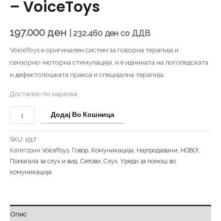
– VoiceToys
197.000
ден
|
232.460
ден
со ДДВ
VoiceToys е оригинален систем за говорна терапија и
сензорно-моторна стимулација, и е иднината на логопедската
и дефектолошката пракса и специјална терапија.
Достапно по нарачка
Додај Во Кошница
SKU:
1517
Категории
VoiceToys
,
Говор
,
Комуникација
,
Најпродавани
,
НОВО!
,
Помагала за слух и вид
,
Сетови
,
Слух
,
Уреди за помош во
комуникација
Опис