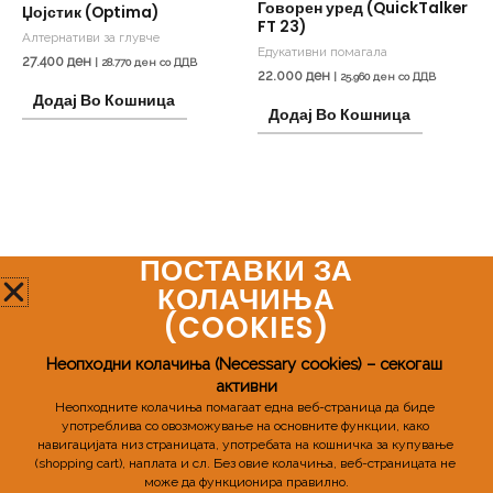
Говорен уред (QuickTalker
Џојстик (Optima)
FT 23)
Алтернативи за глувче
Едукативни помагала
27.400
ден
|
28.770
ден
со ДДВ
22.000
ден
|
25.960
ден
со ДДВ
Додај Во Кошница
Додај Во Кошница
ПОСТАВКИ ЗА
Мозаик Про
КОЛАЧИЊА
(COOKIES)​
Телефонски број:
+389 72 598 955
Неопходни колачиња (Necessary cookies) – секогаш 
активни
Email:
mozaikpro.mk@gmail.com
Неопходните колачиња помагаат една веб-страница да биде 
употреблива со овозможување на основните функции, како 
навигацијата низ страницата, употребата на кошничка за купување 
(shopping cart), наплата и сл. 
Без овие колачиња, веб-страницата не 
може да функционира правилно.