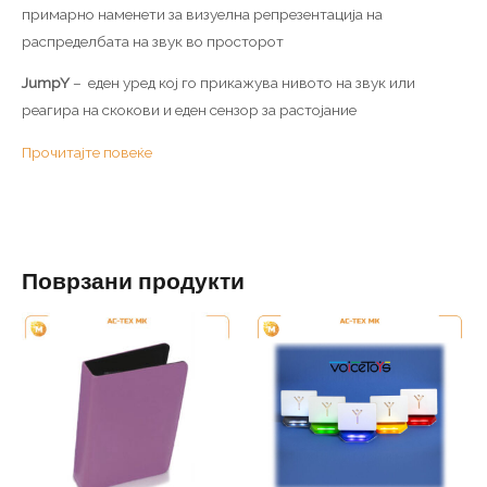
примарно наменети за визуелна репрезентација на
распределбата на звук во просторот
JumpY
– еден уред кој го прикажува нивото на звук или
реагира на скокови и еден сензор за растојание
Прочитајте повеќе
Поврзани продукти
This
product
has
multiple
variants.
The
options