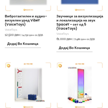
Вибротактилен и аудио-
Звучници за визуелизација
визуелен уред VibeY
и локализација на звук
(VoiceToys)
SpaceY – сет од 5
(VoiceToys)
VoiceToys
VoiceToys
12.500
ден
|
14.750
ден
со ДДВ
61.000
ден
|
71.980
ден
со ДДВ
Додај Во Кошница
Додај Во Кошница