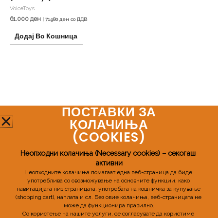
VoiceToys
61.000
ден
|
71.980
ден
со ДДВ
Додај Во Кошница
ПОСТАВКИ ЗА
Мозаик Про
КОЛАЧИЊА
(COOKIES)​
Телефонски број:
+389 72 598 955
Неопходни колачиња (Necessary cookies) – секогаш 
активни
Email:
mozaikpro.mk@gmail.com
Неопходните колачиња помагаат една веб-страница да биде 
употреблива со овозможување на основните функции, како 
навигацијата низ страницата, употребата на кошничка за купување 
(shopping cart), наплата и сл. 
Без овие колачиња, веб-страницата не 
може да функционира правилно.
Со користење на нашите услуги, се согласувате да користиме 