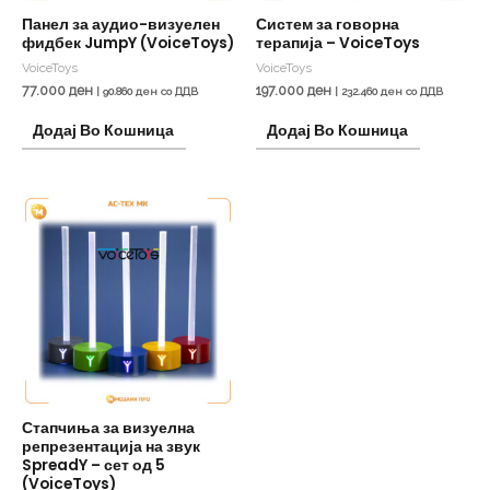
Панел за аудио-визуелен
Систем за говорна
фидбек JumpY (VoiceToys)
терапија – VoiceToys
VoiceToys
VoiceToys
77.000
ден
197.000
ден
|
90.860
ден
со ДДВ
|
232.460
ден
со ДДВ
Додај Во Кошница
Додај Во Кошница
Стапчиња за визуелна
репрезентација на звук
SpreadY – сет од 5
(VoiceToys)