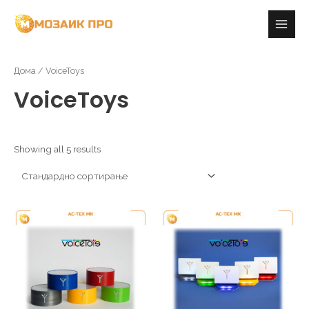
Skip
Main
to
Men
content
Дома
/ VoiceToys
VoiceToys
Showing all 5 results