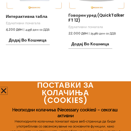
Говорен уред (QuickTalker
Интерактивна табла
FT 12)
Едукативни помагала
Едукативни помагала
4.200
ден
|
4.956
ден
со ДДВ
22.000
ден
|
25.960
ден
со ДДВ
Додај Во Кошница
Додај Во Кошница
ПОСТАВКИ ЗА
Мозаик Про
КОЛАЧИЊА
(COOKIES)​
Телефонски број:
+389 72 598 955
Неопходни колачиња (Necessary cookies) – секогаш 
активни
Email:
mozaikpro.mk@gmail.com
Неопходните колачиња помагаат една веб-страница да биде 
употреблива со овозможување на основните функции, како 