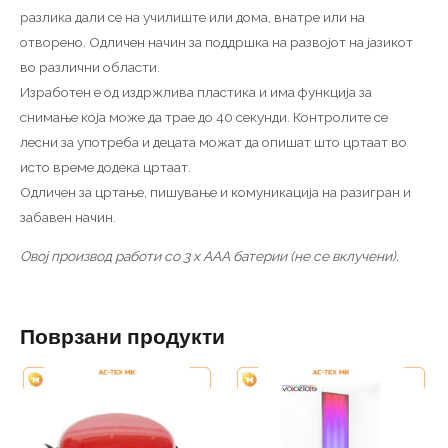
разлика дали се на училиште или дома, внатре или на
отворено. Одличен начин за поддршка на развојот на јазикот
во различни области.
Изработен е од издржлива пластика и има функција за
снимање која може да трае до 40 секунди. Контролите се
лесни за употреба и децата можат да опишат што цртаат во
исто време додека цртаат.
Одличен за цртање, пишување и комуникација на разигран и
забавен начин.
Овој производ работи со 3 x AAA батерии (не се вклучени).
Поврзани продукти