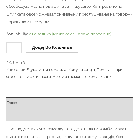
обезбедува мазна површина за пишување. Контролите на
штипката овозможуваат снимање и преслушување на говорни
пораки до 40 секунди.
Availability:
2 на залиха (може да се нарача повторно)
Додај Во Кошница
SKU:
A0163
Категории
Едукативни помагала
,
Комуникација
,
Помагала при
секојдневни активности
,
Уреди за помош во комуникација
Опис
Дополнителни информации
Овој подметач им овозможува на децата да ги комбинираат
своите вештини за цртање, пишување и комуникација, без