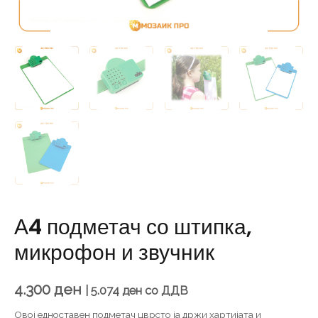
А4 подметач со штипка,
микрофон и звучник
4.300
ден
|
5.074
ден
со ДДВ
Овој едноставен подметач цврсто ја држи хартијата и