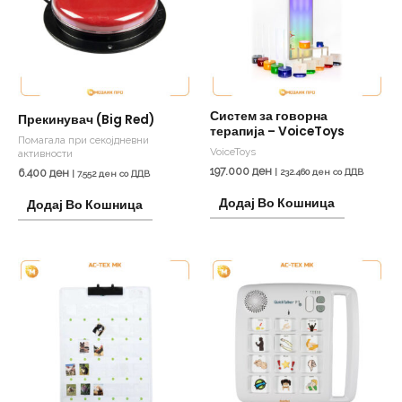
Систем за говорна
Прекинувач (Big Red)
терапија – VoiceToys
Помагала при секојдневни
VoiceToys
активности
197.000
ден
6.400
ден
|
232.460
ден
со ДДВ
|
7.552
ден
со ДДВ
Додај Во Кошница
Додај Во Кошница