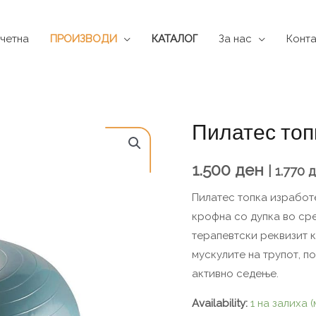
четна
ПРОИЗВОДИ
КАТАЛОГ
За нас
Конта
Пилатес топ
Пилатес
топка
крофна
1.500
ден
|
1.770
д
количина
Пилатес топка изработ
крофна со дупка во ср
терапевтски реквизит к
мускулите на трупот, 
активно седење.
Availability:
1 на залиха 