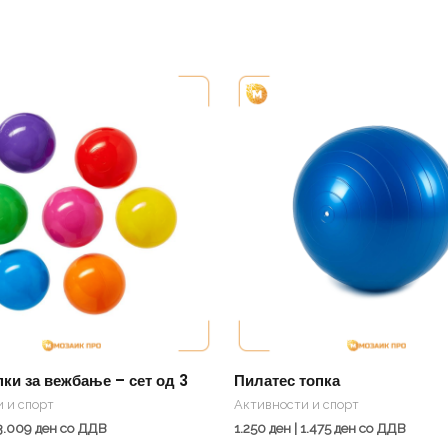
This
This
product
product
has
has
multiple
multiple
variants.
variants.
The
The
options
options
may
may
be
be
chosen
chosen
on
on
ки за вежбање – сет од 3
Пилатес топка
the
the
 и спорт
Активности и спорт
product
product
3.009
ден
со ДДВ
1.250
ден
|
1.475
ден
со ДДВ
page
page