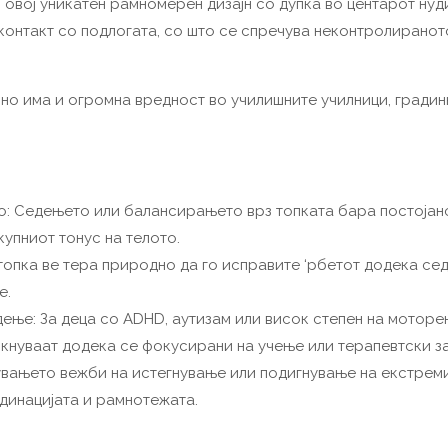
, овој уникатен рамномерен дизајн со дупка во центарот н
контакт со подлогата, со што се спречува неконтролираното
, но има и огромна вредност во училишните училници, гради
то: Седењето или балансирањето врз топката бара постојан
упниот тонус на телото.
опка ве тера природно да го исправите ‘рбетот додека сед
е.
ење: За деца со ADHD, аутизам или висок степен на моторен
кнуваат додека се фокусирани на учење или терапевтски з
увањето вежби на истегнување или подигнување на екстреми
динацијата и рамнотежата.