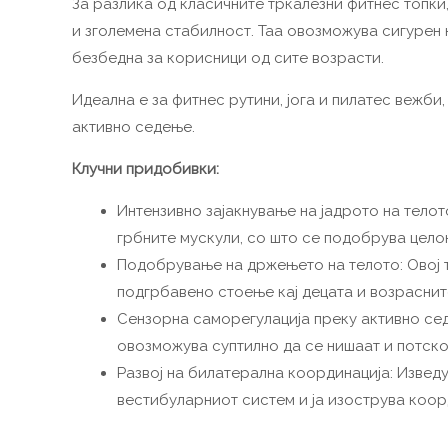
За разлика од класичните тркалезни фитнес топки
и зголемена стабилност. Таа овозможува сигурен 
безбедна за корисници од сите возрасти.
Идеална е за фитнес рутини, јога и пилатес вежби
активно седење.
Клучни придобивки:
Интензивно зајакнување на јадрото на тело
грбните мускули, со што се подобрува целок
Подобрување на држењето на телото: Овој т
подгрбавено стоење кај децата и возраснит
Сензорна саморегулација преку активно сед
овозможува суптилно да се нишаат и потско
Развој на билатерална координација: Извед
вестибуларниот систем и ја изострува коор