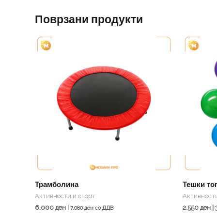
Поврзани продукти
Трамболина
Тешки топ
Активности и спорт
Активности
6.000
ден
2.550
ден
|
|
7.080
ден
со ДДВ