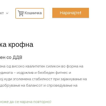
Нарачајте!
кт
Кошничка
ка крофна
ен
со ДДВ
ена од високо квалитетен силикон во форма на
едината – издржлив и безбеден фитнес и
ој нуди зголемена стабилност при зајакнување на
подобрување на балансот и спроведување на
(може да се нарача повторно)