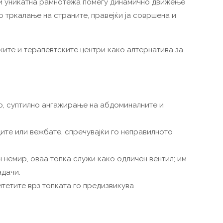
уди уникатна рамнотежа помеѓу динамично движење
 тркалање на страните, правејќи ја совршена и
нките и терапевтските центри како алтернатива за
о, суптилно ангажирање на абдоминалните и
ите или вежбате, спречувајќи го неправилното
 немир, оваа топка служи како одличен вентил; им
адачи.
тетите врз топката го предизвикува