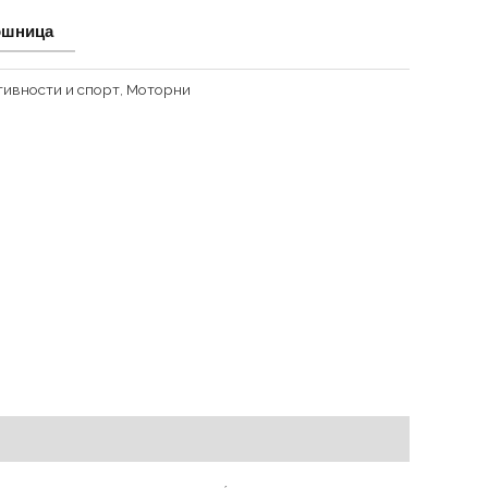
ошница
тивности и спорт
,
Моторни