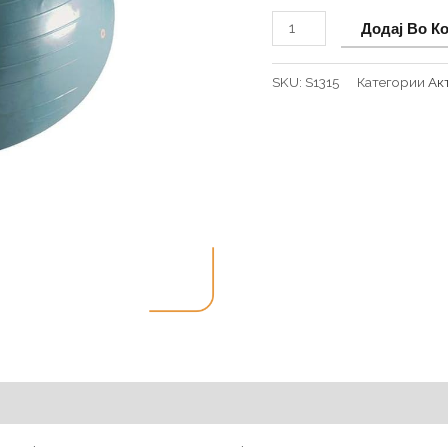
Додај Во К
SKU:
S1315
Категории
Ак