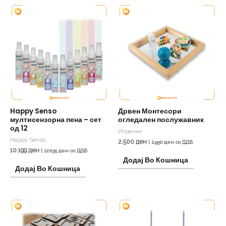
Happy Senso
Дрвен Монтесори
мултисензорна пена – сет
огледален послужавник
од 12
Играчки
Happy Senso
2.500
ден
|
2.950
ден
со ДДВ
10.199
ден
|
12.035
ден
со ДДВ
Додај Во Кошница
Додај Во Кошница
This
product