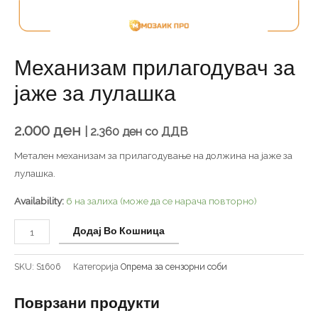
Механизам прилагодувач за
јаже за лулашка
2.000
ден
|
2.360
ден
со ДДВ
Метален механизам за прилагодување на должина на јаже за
лулашка.
Availability:
6 на залиха (може да се нарача повторно)
Додај Во Кошница
SKU:
S1606
Категорија
Опрема за сензорни соби
Поврзани продукти