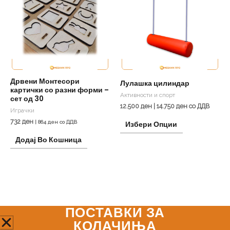
has
multiple
variants.
The
options
may
be
Дрвени Монтесори
Лулашка цилиндар
картички со разни форми –
chosen
Активности и спорт
сет од 30
on
12.500
ден
|
14.750
ден
со ДДВ
Играчки
the
732
ден
|
864
ден
со ДДВ
Избери Опции
product
Додај Во Кошница
page
ПОСТАВКИ ЗА
Мозаик Про
КОЛАЧИЊА