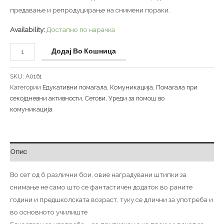
предавање и репродуцирање на снимени пораки.
Availability:
Достапно по нарачка
Додај Во Кошница
SKU:
A0161
Категории
Едукативни помагала
,
Комуникација
,
Помагала при
секојдневни активности
,
Сетови
,
Уреди за помош во
комуникација
Опис
Во сет од 6 различни бои, овие наградувани штипки за
снимање не само што се фантастичен додаток во раните
години и предшколската возраст, туку се длични за употреба и
во основното училиште