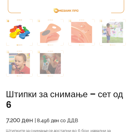
Штипки за снимање – сет од
6
7.200
ден
|
8.496
ден
со ДДВ
Штипките за снимање се достапни во 6 бои, идеални за