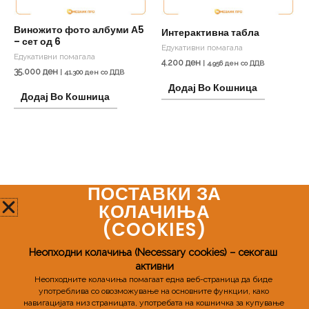
Виножито фото албуми А5
Интерактивна табла
– сет од 6
Едукативни помагала
Едукативни помагала
4.200
ден
|
4.956
ден
со ДДВ
35.000
ден
|
41.300
ден
со ДДВ
Додај Во Кошница
Додај Во Кошница
ПОСТАВКИ ЗА
Мозаик Про
КОЛАЧИЊА
(COOKIES)​
Телефонски број:
+389 72 598 955
Неопходни колачиња (Necessary cookies) – секогаш 
активни
Email:
mozaikpro.mk@gmail.com
Неопходните колачиња помагаат една веб-страница да биде 
употреблива со овозможување на основните функции, како 
навигацијата низ страницата, употребата на кошничка за купување 