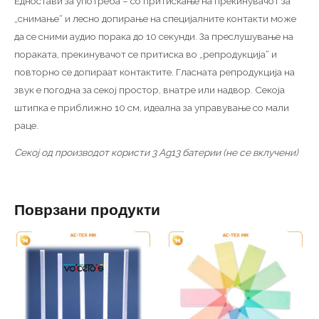
Едностави за употреба – со притискање на прекинувачот за
„снимање“ и лесно допирање на специјалните контакти може
да се сними аудио порака до 10 секунди. За преслушување на
пораката, прекинувачот се притиска во „репродукција“ и
повторно се допираат контактите. Гласната репродукција на
звук е погодна за секој простор, внатре или надвор. Секоја
штипка е приближно 10 см, идеална за управување со мали
раце.
Секој од производот користи 3 Ag13 батерии (не се вклучени)
Поврзани продукти