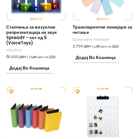
Стапчиња за визуелна
Транспарентни линијари за
репрезентација на звук
читање
SpreadY – сет од 5
Едукативни помагала
(VoiceToys)
2.700
ден
|
3.186
ден
со ДДВ
VoiceToys
61.000
ден
Додај Во Кошница
|
71.980
ден
со ДДВ
Додај Во Кошница