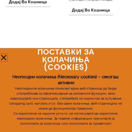
Додај Во Кошница
Додај Во Кошница
ПОСТАВКИ ЗА
Мозаик Про
КОЛАЧИЊА
(COOKIES)​
Телефонски број:
+389 72 598 955
Неопходни колачиња (Necessary cookies) – секогаш 
активни
Email:
mozaikpro.mk@gmail.com
Неопходните колачиња помагаат една веб-страница да биде 
употреблива со овозможување на основните функции, како 
навигацијата низ страницата, употребата на кошничка за купување 
(shopping cart), наплата и сл. 
Без овие колачиња, веб-страницата не 
може да функционира правилно.
Со користење на нашите услуги, се согласувате да користиме 
неопходни колачиња. 
За повеќе информации прочитајте ја 
политиката за колачиња или политиката за приватност.