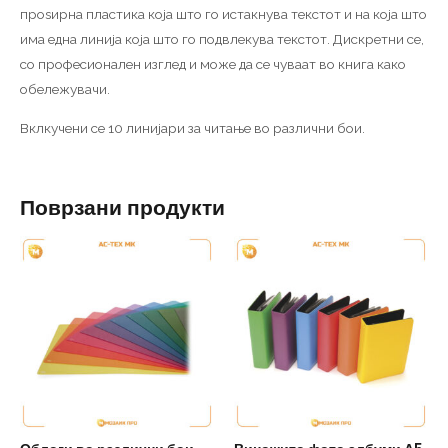
проѕирна пластика која што го истакнува текстот и на која што
има една линија која што го подвлекува текстот. Дискретни се,
со професионален изглед и може да се чуваат во книга како
обележувачи.
Вклкучени се 10 линијари за читање во различни бои.
Поврзани продукти