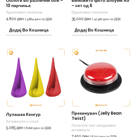
Облоги во различни бои –
Виножито фото албуми А5
10 парчиња
– сет од 6
Едукативни помагала
Едукативни помагала
4.800
ден
35.000
ден
|
5.664
ден
со ДДВ
|
41.300
ден
со ДДВ
Додај Во Кошница
Додај Во Кошница
Прекинувач (Jelly Bean
Лулашка Кенгур
Twist)
Активности и спорт
Помагала при секојдневни
5.085
ден
|
6.000
ден
со ДДВ
активности
7.400
ден
|
8.732
ден
со ДДВ