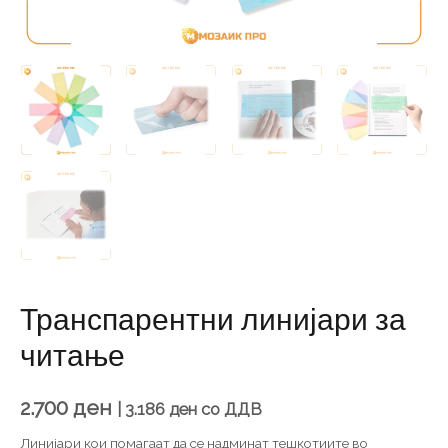
Транспарентни линијари за
читање
2.700
ден
|
3.186
ден
со ДДВ
Линијари кои помагаат да се надминат тешкотиите во