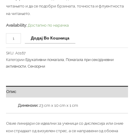
читањето и да се подобри брзината, точноста и флуентноста
на читањето.
Availability:
Достапно по нарачка
Додај Во Кошница
SKU:
A0167
Категории
Едукативни помагала
,
Помагала при секојдневни
активности
,
Сензорни
Опис
Димензии:
23 cm x 10 cm x 1 cm
Овие линијари се идеални за ученици со дислексија или оние
кои страдаат од визуелен стрес, а се направени од обоена