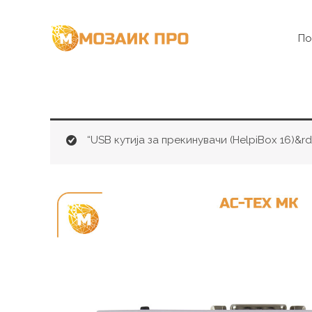
Skip
to
По
content
“USB кутија за прекинувачи (HelpiBox 16)&