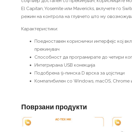
софтвер достапен со прекинувач, корисниците можа
El Capitan, Yosemite или Mavericks, вклучете го Sw
режим на контрола на глувчето што му овозможува
Карактеристики:
Поедноставен кориснички интерфејс кој вк
прекинувач
Способност да програмирате до четири ко
Интегрирана USB конекција
Подобрена 9-пинска D врска за џојстици
Компатибилен со Windows, macOS, Chrome и
Поврзани продукти