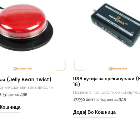
USB кутија за прекинувачи (
ач (Jelly Bean Twist)
16)
ри секојдневни активности
Помагала при работа со компјуте
8.732
ден
со ДДВ
17.550
ден
|
20.709
ден
со ДДВ
 Кошница
Додај Во Кошница