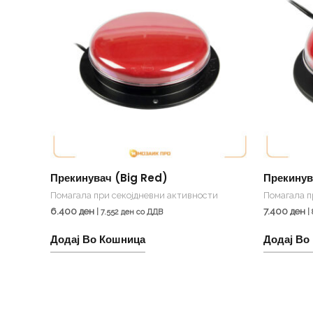
Прекинувач (Big Red)
Прекинув
Помагала при секојдневни активности
Помагала п
6.400
ден
7.400
ден
|
7.552
ден
со ДДВ
|
Додај Во Кошница
Додај Во