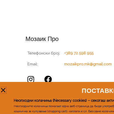
Мозаик Про
Телефонски број:
+389 72 598 955
Email:
mozaikpro.mk@gmail.com
ПОСТАВК
Неопходни колачиња (Necessary cookies) – секогаш акт
Неопходните колачиња помагаат една веб-страница да биде употребли
кошничка за купување (shopping cart), наплата и сл. 
Без овие колачињ