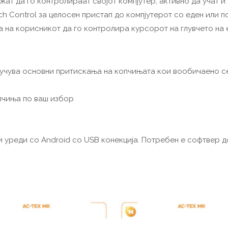
т да го контролираат својот компјутер, активно да учат и 
itch Control за целосен пристап до компјутерот со еден или п
 на корисникот да го контролира курсорот на глувчето на 
лучува основни притискања на копчињата кои вообичаено с
пчиња по ваш избор
 уреди со Android со USB конекција. Потребен е софтвер д