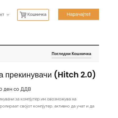
Нарачајте!
кт
Кошничка
Погледни Кошничка
а прекинувачи (Hitch 2.0)
80
ден
со ДДВ
инувачи за компјутер им овозможува на
ролираат својот компјутер, активно да учат и да