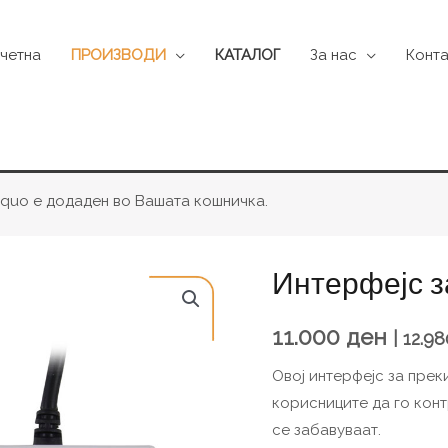
четна
ПРОИЗВОДИ
КАТАЛОГ
За нас
Конта
rdquo е додаден во Вашата кошничка.
Интерфејс з
Интерфејс
за
прекинувачи
11.000
ден
|
12.9
(Hitch
Овој интерфејс за прек
2.0)
корисниците да го конт
количина
се забавуваат.