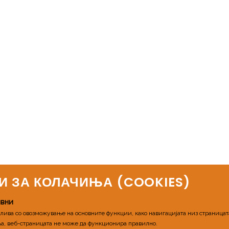
И ЗА КОЛАЧИЊА (COOKIES)​
ивни
ва со овозможување на основните функции, како навигацијата низ страницата,
а, веб-страницата не може да функционира правилно.