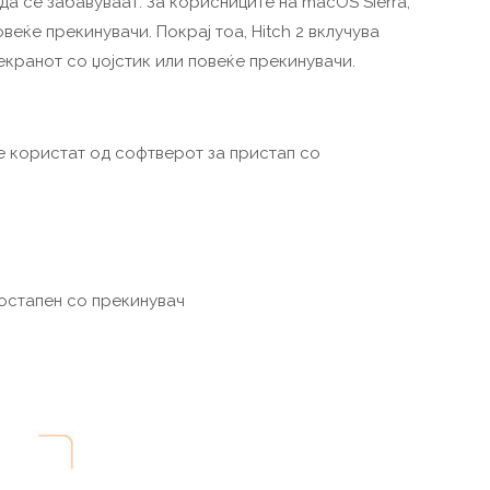
да се забавуваат. За корисниците на macOS Sierra,
овеќе прекинувачи. Покрај тоа, Hitch 2 вклучува
екранот со џојстик или повеќе прекинувачи.
е користат од софтверот за пристап со
остапен со прекинувач