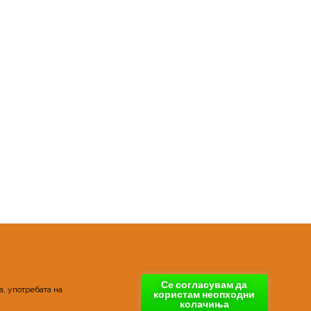
Се согласувам да
 употребата на 
користам неопходни
колачиња