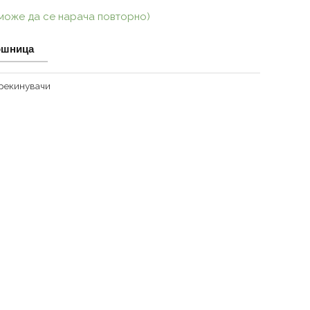
(може да се нарача повторно)
ошница
рекинувачи