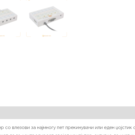
ер со влезови за најмногу пет прекинувачи или еден џојстик