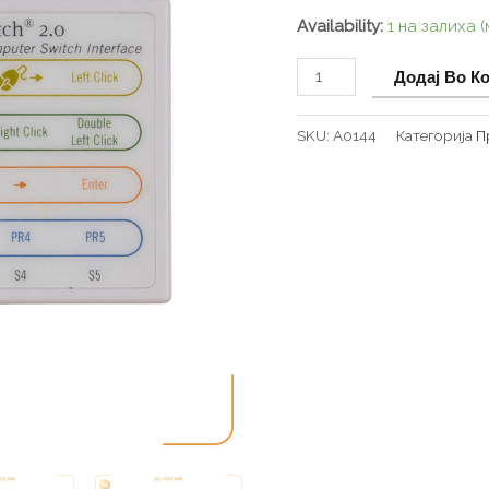
Availability:
1 на залиха 
Додај Во К
SKU:
A0144
Категорија
П