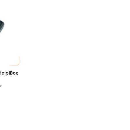
HelpiBox
ри