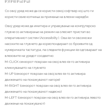
[F7] [F8] [F11] [F12]
Со овој уред може да се користи секој софтвер кој што ги
користи овие копчиња за примање на влезни наредби.
Овој уред може да имитира и управување на компјутерско
глувче со активирање на режим на олеснет пристап во
оперативниот систем (Accessibilty ). Ова ќе ги овозможи
насоките на глувчето да кореспондираат со броевите од
нумеричката тастатура, па следните функции ќе одговараат на
влезовите на уредот соодветно:
M-CLICK сензорот поврзан на овој влез ќе го активира
кликнувањето на глувчето
M-UP (сензорот поврзан на овој влез ќе го активира
движењето на покажувачот нагоре)
M-RIGHT (сензорот поврзан на овој влез ќе го активира
движењето на покажувачот надесно)
M-LEFT (сензорот поврзан на овој влез ќе го активира левото
движење на покажувачот)