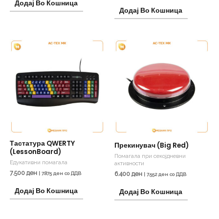
Додај Во Кошница
Додај Во Кошница
Тастатура QWERTY
Прекинувач (Big Red)
(LessonBoard)
Помагала при секојдневни
Едукативни помагала
активности
7.500
ден
6.400
ден
|
7.875
ден
со ДДВ
|
7.552
ден
со ДДВ
Додај Во Кошница
Додај Во Кошница