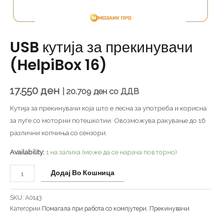
USB кутија за прекинувачи
(HelpiBox 16)
17.550
ден
|
20.709
ден
со ДДВ
Кутија за прекинувачи која што е лесна за употреба и корисна
за луѓе со моторни потешкотии. Овозможува ракување до 16
различни копчиња со сензори.
Availability:
1 на залиха (може да се нарача повторно)
Додај Во Кошница
SKU:
A0143
Категории
Помагала при работа со компјутери
,
Прекинувачи