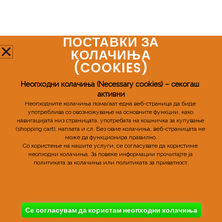
ПОСТАВКИ ЗА
Мозаик Про
КОЛАЧИЊА
(COOKIES)​
Телефонски број:
+389 72 598 955
Неопходни колачиња (Necessary cookies) – секогаш 
активни
Email:
mozaikpro.mk@gmail.com
Неопходните колачиња помагаат една веб-страница да биде 
употреблива со овозможување на основните функции, како 
навигацијата низ страницата, употребата на кошничка за купување 
(shopping cart), наплата и сл. 
Без овие колачиња, веб-страницата не 
може да функционира правилно.
Со користење на нашите услуги, се согласувате да користиме 
неопходни колачиња. 
За повеќе информации прочитајте ја 
политиката за колачиња или политиката за приватност.
Copyright © 2026 MozaikPro
Powered By MozaikPro
Се согласувам да користам неопходни колачиња