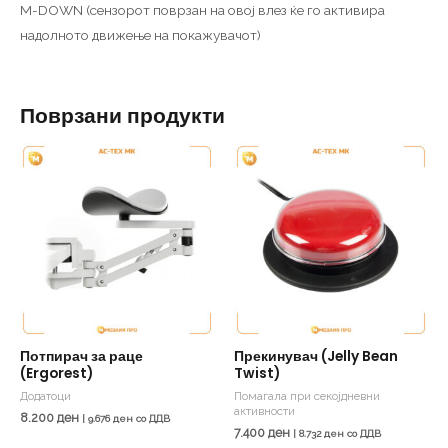
M-DOWN (сензорот поврзан на овој влез ќе го активира
надолното движење на покажувачот)
Поврзани продукти
Потпирач за раце
Прекинувач (Jelly Bean
(Ergorest)
Twist)
Додатоци
Помагала при секојдневни
активности
8.200
ден
|
9.676
ден
со ДДВ
7.400
ден
|
8.732
ден
со ДДВ