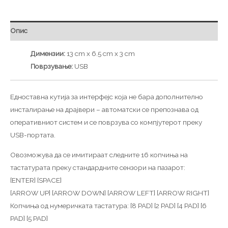
Опис
Димензии:
13 cm x 6.5 cm x 3 cm
Поврзување:
USB
Едноставна кутија за интерфејс која не бара дополнително
инсталирање на драјвери – автоматски се препознава од
оперативниот систем и се поврзува со компјутерот преку
USB-портата.
Овозможува да се имитираат следните 16 копчиња на
тастатурата преку стандардните сензори на пазарот:
[ENTER] [SPACE]
[ARROW UP] [ARROW DOWN] [ARROW LEFT] [ARROW RIGHT]
Копчиња од нумеричката тастатура: [8 PAD] [2 PAD] [4 PAD] [6
PAD] [5 PAD]