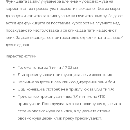
Функцијата за заклучување за влечење му овозможува на
корисникот да преместува предмети на екранот без да мора
да го држи копчето за кликнување на глувчето надолу. За да се
активира функцијата се поставува курсорот на глувчето над
посакуваното место/ставка и се клика два пати на десниот
клик. За деактивација, се притиска едно од копчињата за лево/
десно еднаш.
Карактеристики:
Голема топка од 3 инчи / 7,62 см
Два прекинувачки приклучоци за лев и десен клик
Копчиња за десен и лев клик со диференцирани бои
USB конекција (потребен е приклучок за USB тип А)
Пристап со прекинувач – два 3.5 mm моно (TS)
приклучоци. Приклучувањето на прекинувач од левата
страна овозможува лев клик, а од десната страна
овозможува десен клик преку прекинувачот.