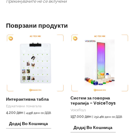
Прекинувачите не се вклучени
Поврзани продукти
Систем за говорна
Интерактивна табла
терапија – VoiceToys
Едукативни помагала
VoiceToys
4.200
ден
|
4.956
ден
со ДДВ
197.000
ден
|
232.460
ден
со ДДВ
Додај Во Кошница
Додај Во Кошница