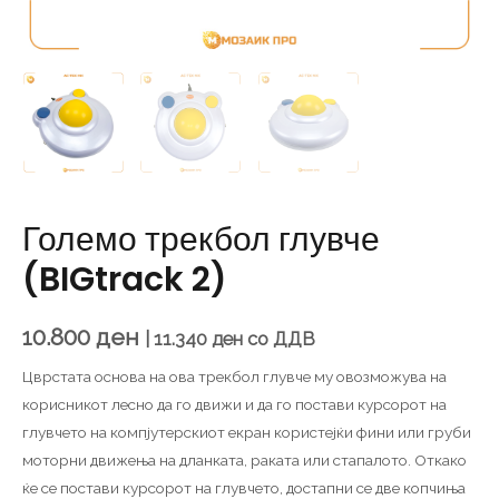
Големо трекбол глувче
(BIGtrack 2)
10.800
ден
|
11.340
ден
со ДДВ
Цврстата основа на ова трекбол глувче му овозможува на
корисникот лесно да го движи и да го постави курсорот на
глувчето на компјутерскиот екран користејќи фини или груби
моторни движења на дланката, раката или стапалото. Откако
ќе се постави курсорот на глувчето, достапни се две копчиња