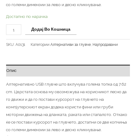
со големи димензии за лево и десно кликнување.
Достапно по нарачка
Додај Во Кошница
SKU:
А0131
Категории
Алтернативи за глувче
,
Најпродавани
Опис
Алтернативно USB глувче што вклучува голема топка од 7.62
cm. Цврстата основа му овозможува на корисникот лесно да
го движи и да го постави курсорот на глувчето на
компјутерскиот екран додека користи фини или груби
моторни движења на дланката, раката или стапалото. Откако
ќе се постави курсорот на глувчето, достапни се две копчиња
со големи димензии за лево и десно кликнување.