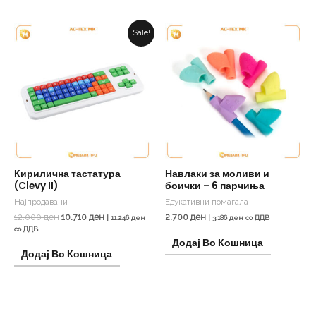
Original
Current
Sale!
price
price
was:
is:
12.000 ден.
10.710 ден.
Кирилична тастатура
Навлаки за моливи и
(Clevy II)
боички – 6 парчиња
Најпродавани
Едукативни помагала
12.000
ден
10.710
ден
2.700
ден
|
11.246
ден
|
3.186
ден
со ДДВ
со ДДВ
Додај Во Кошница
Додај Во Кошница