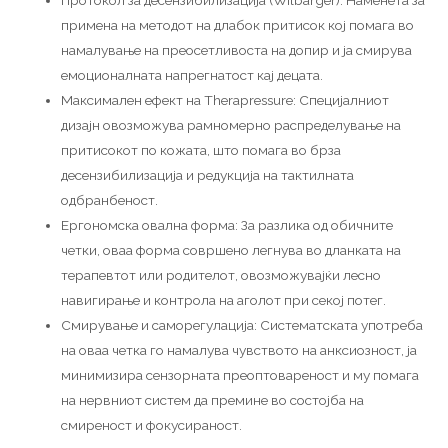
Протокол за десензибилизација (Wilbarger): Наменета за
примена на методот на длабок притисок кој помага во
намалување на преосетливоста на допир и ја смирува
емоционалната напрегнатост кај децата.
Максимален ефект на Therapressure: Специјалниот
дизајн овозможува рамномерно распределување на
притисокот по кожата, што помага во брза
десензибилизација и редукција на тактилната
одбранбеност.
Ергономска овална форма: За разлика од обичните
четки, оваа форма совршено легнува во дланката на
терапевтот или родителот, овозможувајќи лесно
навигирање и контрола на аголот при секој потег.
Смирување и саморегулација: Систематската употреба
на оваа четка го намалува чувството на анксиозност, ја
минимизира сензорната преоптовареност и му помага
на нервниот систем да премине во состојба на
смиреност и фокусираност.