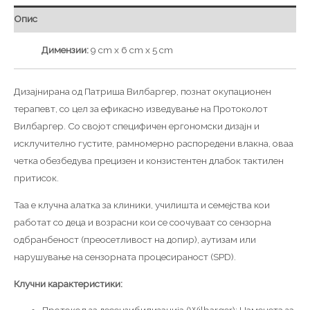
Опис
Димензии:
9 cm x 6 cm x 5 cm
Дизајнирана од Патриша Вилбаргер, познат окупационен
терапевт, со цел за ефикасно изведување на Протоколот
Вилбаргер. Со својот специфичен ергономски дизајн и
исклучително густите, рамномерно распоредени влакна, оваа
четка обезбедува прецизен и конзистентен длабок тактилен
притисок.
Таа е клучна алатка за клиники, училишта и семејства кои
работат со деца и возрасни кои се соочуваат со сензорна
одбранбеност (преосетливост на допир), аутизам или
нарушување на сензорната процесираност (SPD).
Клучни карактеристики: