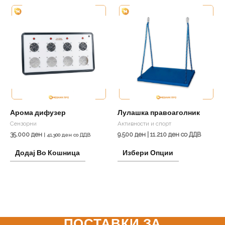
This
product
has
multiple
variants.
The
options
may
be
Арома дифузер
Лулашка правоаголник
chosen
Сензорни
Активности и спорт
on
35.000
ден
9.500
ден
|
11.210
ден
со ДДВ
|
41.300
ден
со ДДВ
the
Додај Во Кошница
Избери Опции
product
page
ПОСТАВКИ ЗА