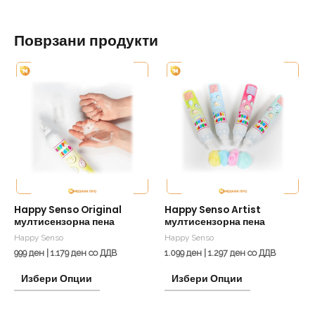
Поврзани продукти
This
This
product
product
has
has
multiple
multiple
variants.
variants.
The
The
options
options
may
may
be
be
Happy Senso Original
Happy Senso Artist
мултисензорна пена
мултисензорна пена
chosen
chosen
Happy Senso
Happy Senso
on
on
999
ден
|
1.179
ден
со ДДВ
1.099
ден
|
1.297
ден
со ДДВ
the
the
Избери Опции
Избери Опции
product
product
page
page