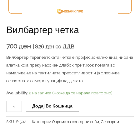
Вилбаргер четка
700
ден
|
826
ден
со ДДВ
Вилбаргер терапевтската четка е професионално дизајнирана
алатка која преку насочен длабок притисок помага во
намалување на тактилната преосетливост и ја олеснува
сензорната саморегулација кај децата.
Availability:
2 на залиха (може да се нарача повторно)
Додај Во Кошница
SKU:
S1502
Категории
Опрема за сензорни соби
,
Сензорни