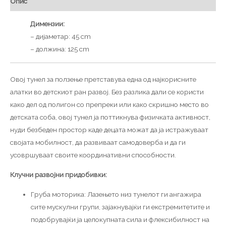
Опис
Димензии:
– дијаметар: 45 cm
– должина: 125 cm
Овој тунел за ползење претставува една од најкорисните
алатки во детскиот ран развој. Без разлика дали се користи
како дел од полигон со препреки или како скришно место во
детската соба, овој тунел ја поттикнува физичката активност,
нуди безбеден простор каде децата можат да ја истражуваат
својата мобилност, да развиваат самодоверба и да ги
усовршуваат своите координативни способности.
Клучни развојни придобивки:
Груба моторика: Лазењето низ тунелот ги ангажира
сите мускулни групи, зајакнувајќи ги екстремитетите и
подобрувајќи ја целокупната сила и флексибилност на