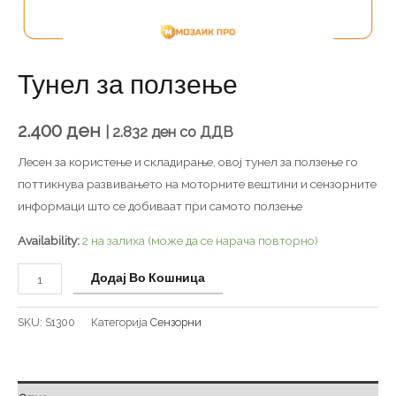
Тунел за ползење
2.400
ден
|
2.832
ден
со ДДВ
Лесен за користење и складирање, овој тунел за ползење го
поттикнува развивањето на моторните вештини и сензорните
информаци што се добиваат при самото ползење
Availability:
2 на залиха (може да се нарача повторно)
Додај Во Кошница
SKU:
S1300
Категорија
Сензорни