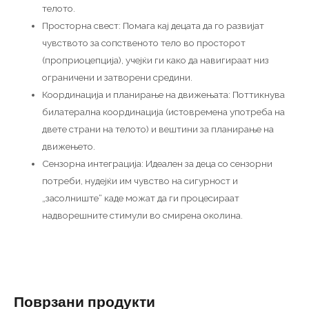
телото.
Просторна свест: Помага кај децата да го развијат
чувството за сопственото тело во просторот
(проприоцепција), учејќи ги како да навигираат низ
ограничени и затворени средини.
Координација и планирање на движењата: Поттикнува
билатерална координација (истовремена употреба на
двете страни на телото) и вештини за планирање на
движењето.
Сензорна интеграција: Идеален за деца со сензорни
потреби, нудејќи им чувство на сигурност и
„засолниште“ каде можат да ги процесираат
надворешните стимули во смирена околина.
Поврзани продукти