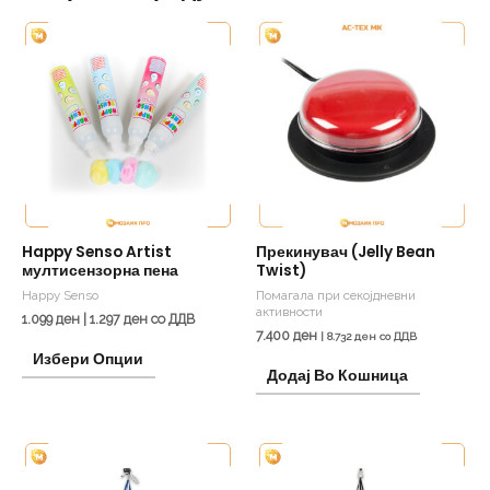
This
product
has
multiple
variants.
The
options
may
be
Happy Senso Artist
Прекинувач (Jelly Bean
мултисензорна пена
Twist)
chosen
Happy Senso
Помагала при секојдневни
on
активности
1.099
ден
|
1.297
ден
со ДДВ
the
7.400
ден
|
8.732
ден
со ДДВ
Избери Опции
product
Додај Во Кошница
page