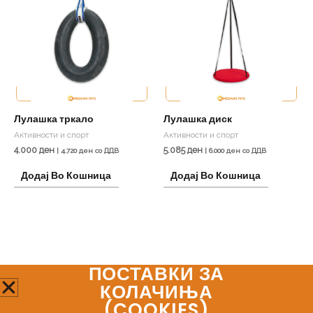
Лулашка тркало
Лулашка диск
Активности и спорт
Активности и спорт
4.000
ден
5.085
ден
|
4.720
ден
со ДДВ
|
6.000
ден
со ДДВ
Додај Во Кошница
Додај Во Кошница
ПОСТАВКИ ЗА
Мозаик Про
КОЛАЧИЊА
(COOKIES)​