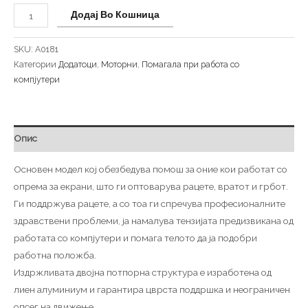
Додај Во Кошница
SKU:
A0181
Категории
Додатоци
,
Моторни
,
Помагала при работа со
компјутери
Опис
Основен модел кој обезбедува помош за оние кои работат со
опрема за екрани, што ги оптоварува рацете, вратот и грбот.
Ги поддржува рацете, а со тоа ги спречува професионалните
здравствени проблеми, ја намалува тензијата предизвикана од
работата со компјутери и помага телото да ја подобри
работна положба.
Издржливата двојна потпорна структура е изработена од
лиен алуминиум и гарантира цврста поддршка и неограничен
опсег на движење.