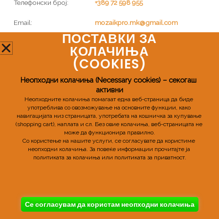
Телефонски број:
+389 72 598 955
Email:
mozaikpro.mk@gmail.com
ПОСТАВКИ ЗА
КОЛАЧИЊА
(COOKIES)​
Неопходни колачиња (Necessary cookies) – секогаш 
активни
Неопходните колачиња помагаат една веб-страница да биде 
употреблива со овозможување на основните функции, како 
Copyright © 2026 MozaikPro
навигацијата низ страницата, употребата на кошничка за купување 
(shopping cart), наплата и сл. 
Без овие колачиња, веб-страницата не 
Powered By MozaikPro
може да функционира правилно.
Со користење на нашите услуги, се согласувате да користиме 
неопходни колачиња. 
За повеќе информации прочитајте ја 
политиката за колачиња или политиката за приватност.
Се согласувам да користам неопходни колачиња