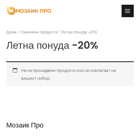
Skip
Main
to
Men
content
Дома
/ Означени продукти “Летна понуда -20%”
Летна понуда -20%
Не се пронајдени продукти кои се совпаѓаат на
вашиот избор.
Мозаик Про